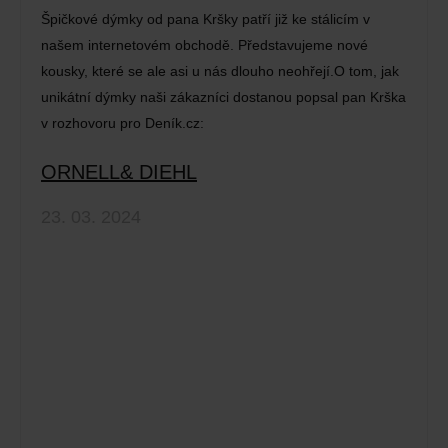
Špičkové dýmky od pana Kršky patří již ke stálicím v
našem internetovém obchodě. Představujeme nové
kousky, které se ale asi u nás dlouho neohřejí.O tom, jak
unikátní dýmky naši zákazníci dostanou popsal pan Krška
v rozhovoru pro Deník.cz:
ORNELL& DIEHL
23. 03. 2024