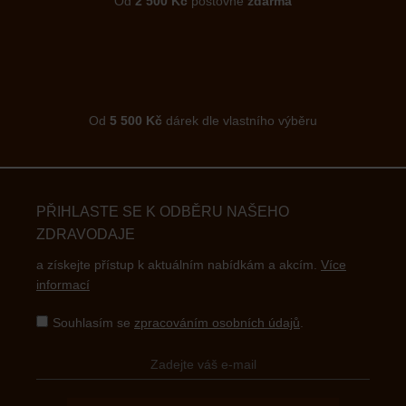
Od
2 500 Kč
poštovné
zdarma
Od
5 500 Kč
dárek dle vlastního výběru
PŘIHLASTE SE K ODBĚRU NAŠEHO
ZDRAVODAJE
a získejte přístup k aktuálním nabídkám a akcím.
Více
informací
Souhlasím se
zpracováním osobních údajů
.