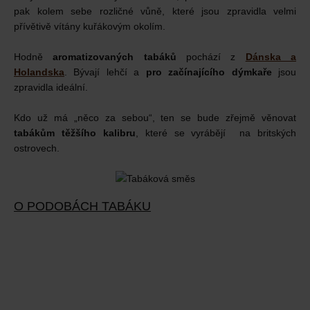
pak kolem sebe rozličné vůně, které jsou zpravidla velmi
přívětivě vítány kuřákovým okolím.
Hodně
aromatizovaných tabáků
pochází z
Dánska a
Holandska
. Bývají lehčí a
pro začínajícího dýmkaře
jsou
zpravidla ideální.
Kdo už má „něco za sebou“, ten se bude zřejmě věnovat
tabákům těžšího kalibru
, které se vyrábějí na britských
ostrovech.
O PODOBÁCH TABÁKU