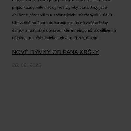
příjde každý milovník dýmek.Dýmky pana Jirsy jsou
oblíbené především u začínajících i zkušených kuřáků.
Obzvláště můžeme doporučit pro úplné začátečníky
dýmky s rustikální úpravou, které nejsou až tak citlivé na
nějakou tu začátečnickou chybu při zakuřování.
NOVÉ DÝMKY OD PANA KRŠKY
26. 08. 2025