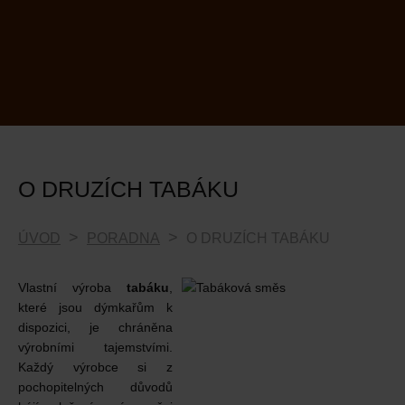
O DRUZÍCH TABÁKU
ÚVOD
PORADNA
O DRUZÍCH TABÁKU
Vlastní výroba
tabáku
,
které jsou dýmkařům k
dispozici, je chráněna
výrobními tajemstvími.
Každý výrobce si z
pochopitelných důvodů