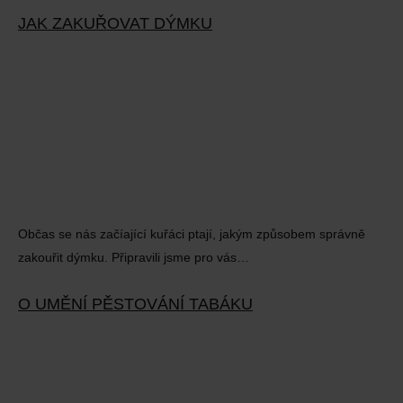
JAK ZAKUŘOVAT DÝMKU
Občas se nás začíající kuřáci ptají, jakým způsobem správně
zakouřit dýmku. Připravili jsme pro vás…
O UMĚNÍ PĚSTOVÁNÍ TABÁKU