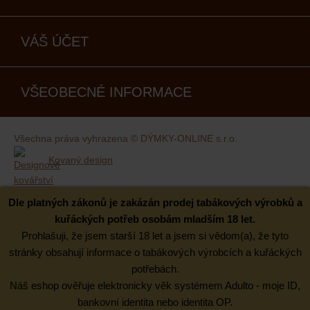
VÁŠ ÚČET
VŠEOBECNÉ INFORMACE
Všechna práva vyhrazena © DÝMKY-ONLINE s.r.o.
Kovaný design
Dle platných zákonů je zakázán prodej tabákových výrobků a
kuřáckých potřeb osobám mladším 18 let.
Prohlašuji, že jsem starší 18 let a jsem si vědom(a), že tyto
stránky obsahují informace o tabákových výrobcích a kuřáckých
potřebách.
Náš eshop ověřuje elektronicky věk systémem Adulto - moje ID,
bankovní identita nebo identita OP.