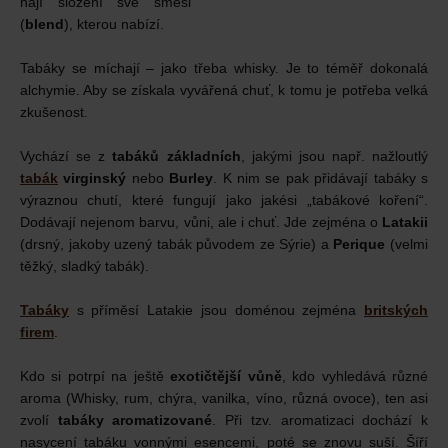
hájí složení své směsi
(
blend
), kterou nabízí.
Tabáky se míchají – jako třeba whisky. Je to téměř dokonalá
alchymie. Aby se získala vyvářená chuť, k tomu je potřeba velká
zkušenost.
Vychází se z
tabáků základních
, jakými jsou např. nažloutlý
tabák
virginský
nebo
Burley
. K nim se pak přidávají tabáky s
výraznou chutí, které fungují jako jakési „tabákové koření“.
Dodávají nejenom barvu, vůni, ale i chuť. Jde zejména o
Latakii
(drsný, jakoby uzený tabák původem ze Sýrie) a
Perique
(velmi
těžký, sladký tabák).
Tabáky
s příměsí Latakie jsou doménou zejména
britských
firem
.
Kdo si potrpí na ještě
exotičtější vůně
, kdo vyhledává různé
aroma (Whisky, rum, chýra, vanilka, víno, různá ovoce), ten asi
zvolí
tabáky aromatizované
. Při tzv. aromatizaci dochází k
nasycení tabáku vonnými esencemi, poté se znovu suší. Šíří