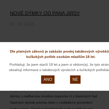
NOVÉ DÝMKY OD PANA JIRSY
01. 09. 2025
Dle platných zákonů je zakázán prodej tabákových výrobků
kuřáckých potřeb osobám mladším 18 let.
Prohlašuji, že jsem starší 18 let a jsem si vědom(a), že tyto strá
obsahují informace o tabákových výrobcích a kuřáckých potřebá
ANO
NE
Na podzimní dobu jsme doplnili kolekci dýmek od pana
Jirsy. Můžete si nyní vybírat ze všech řad, ať už skvělé
dýmky s nádhernou kresbou supreme či z klasických řad
hladných dýmek premia nebo v rustikálním provedení
rusty a varia. Tvarů je nepřeberně a tak si jistě na své