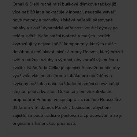
Ornell & Diehl ručně mísí butikové dýmkové tabáky již
více než 30 let a pokračuje v inovaci, neustále vytváří
nové metody a techniky, získává nejlepší pěstované
tabáky a slouží dynamické veřejnosti kouřící dýmky po
celém světě. Naše směsi tvořené v malých seriích
zvýrazňují ty nejkvalitnější komponenty, kterých může
dosáhnout náš hlavní mixér Jeremy Reeves, který brázdí
svět a udržuje vztahy s výrobci, aby zaručil výjimečnou
kvalitu. Naše řada Cellar je speciálně navržena tak, aby
využívala vlastností stárnutí tabáku pro opožděný a
zvýšený požitek a naše každodenní směsi se vyznačují
stejnou péčí a kvalitou. Dokonce jsme získali vlastní
proprietární Perique, ve spolupráci s rodinou Rousselů z
31 farem v St. James Parish v Louisianě, abychom
zajistili, že bude tradičně pěstován a zpracováván a že je
originální s historickou přesností.