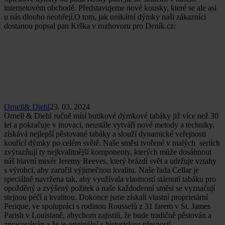
internetovém obchodě. Představujeme nové kousky, které se ale asi
u nás dlouho neohřejí.O tom, jak unikátní dýmky naši zákazníci
dostanou popsal pan Krška v rozhovoru pro Deník.cz:
Ornell& Diehl
23. 03. 2024
Ornell & Diehl ručně mísí butikové dýmkové tabáky již více než 30
let a pokračuje v inovaci, neustále vytváří nové metody a techniky,
získává nejlepší pěstované tabáky a slouží dynamické veřejnosti
kouřící dýmky po celém světě. Naše směsi tvořené v malých seriích
zvýrazňují ty nejkvalitnější komponenty, kterých může dosáhnout
náš hlavní mixér Jeremy Reeves, který brázdí svět a udržuje vztahy
s výrobci, aby zaručil výjimečnou kvalitu. Naše řada Cellar je
speciálně navržena tak, aby využívala vlastností stárnutí tabáku pro
opožděný a zvýšený požitek a naše každodenní směsi se vyznačují
stejnou péčí a kvalitou. Dokonce jsme získali vlastní proprietární
Perique, ve spolupráci s rodinou Rousselů z 31 farem v St. James
Parish v Louisianě, abychom zajistili, že bude tradičně pěstován a
zpracováván a že je originální s historickou přesností.