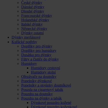
České dýmky
Dánské dýmky
Dlouhé dýmky
Francouzské dýmky
Holandské dýmky
Italské dýmky
Německé dýmky
Dýmky ostatní
Dýmky meršánové
Kuřácké potřeby
Doplňky pro dýmky
Doplňky pro humidory
Dusátka pro dýmky
Filtry a čističe do dýmky
Humidory
Humidory cestovní
Humidory stolní
Ořezávače na doutníky
Popelníky dýmkové
Popelníky a stojánky doutníkové
Pouzda na cigaretový tabák
Pouzdra na doutníky
Pouzdra na dýmky a tabák
Dýmkové pouzdro kožené
Dýmkové pouzdro koženkové