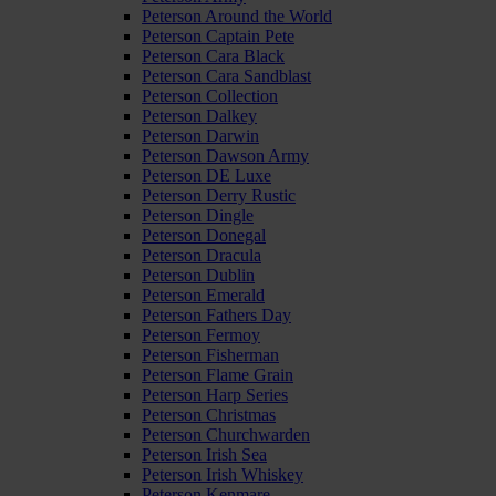
Peterson Around the World
Peterson Captain Pete
Peterson Cara Black
Peterson Cara Sandblast
Peterson Collection
Peterson Dalkey
Peterson Darwin
Peterson Dawson Army
Peterson DE Luxe
Peterson Derry Rustic
Peterson Dingle
Peterson Donegal
Peterson Dracula
Peterson Dublin
Peterson Emerald
Peterson Fathers Day
Peterson Fermoy
Peterson Fisherman
Peterson Flame Grain
Peterson Harp Series
Peterson Christmas
Peterson Churchwarden
Peterson Irish Sea
Peterson Irish Whiskey
Peterson Kenmare