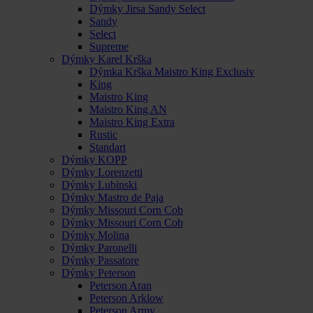
Dýmky Jirsa Sandy Select
Sandy
Select
Supreme
Dýmky Karel Krška
Dýmka Krška Maistro King Exclusiv
King
Maistro King
Maistro King AN
Maistro King Extra
Rustic
Standart
Dýmky KOPP
Dýmky Lorenzetti
Dýmky Lubinski
Dýmky Mastro de Paja
Dýmky Missouri Corn Cob
Dýmky Missouri Corn Cob
Dýmky Molina
Dýmky Paronelli
Dýmky Passatore
Dýmky Peterson
Peterson Aran
Peterson Arklow
Peterson Army