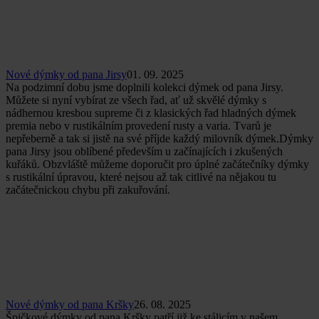
Nové dýmky od pana Jirsy
01. 09. 2025
Na podzimní dobu jsme doplnili kolekci dýmek od pana Jirsy.
Můžete si nyní vybírat ze všech řad, ať už skvělé dýmky s
nádhernou kresbou supreme či z klasických řad hladných dýmek
premia nebo v rustikálním provedení rusty a varia. Tvarů je
nepřeberně a tak si jistě na své příjde každý milovník dýmek.Dýmky
pana Jirsy jsou oblíbené především u začínajících i zkušených
kuřáků. Obzvláště můžeme doporučit pro úplné začátečníky dýmky
s rustikální úpravou, které nejsou až tak citlivé na nějakou tu
začátečnickou chybu při zakuřování.
Nové dýmky od pana Kršky
26. 08. 2025
Špičkové dýmky od pana Kršky patří již ke stálicím v našem