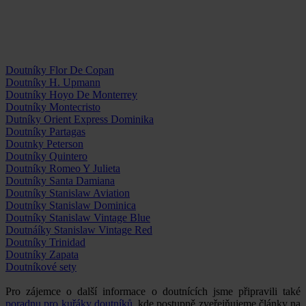
Doutníky Flor De Copan
Doutníky H. Upmann
Doutníky Hoyo De Monterrey
Doutníky Montecristo
Dutníky Orient Express Dominika
Doutníky Partagas
Doutnky Peterson
Doutníky Quintero
Doutníky Romeo Y Julieta
Doutníky Santa Damiana
Doutníky Stanislaw Aviation
Doutníky Stanislaw Dominica
Doutníky Stanislaw Vintage Blue
Doutnáíky Stanislaw Vintage Red
Doutníky Trinidad
Doutníky Zapata
Doutníkové sety
Pro zájemce o další informace o doutnících jsme připravili také
poradnu pro kuřáky doutníků
, kde postupně zveřejňujeme články na