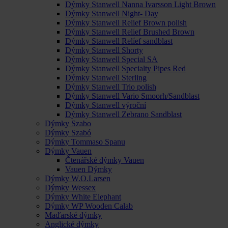
Dýmky Stanwell Nanna Ivarsson Light Brown
Dýmky Stanwell Night- Day
Dýmky Stanwell Relief Brown polish
Dýmky Stanwell Relief Brushed Brown
Dýmky Stanwell Relíef sandblast
Dýmky Stanwell Shorty
Dýmky Stanwell Special SA
Dýmky Stanwell Specialty Pipes Red
Dýmky Stanwell Sterling
Dýmky Stanwell Trio polish
Dýmky Stanwell Vario Smoorh/Sandblast
Dýmky Stanwell výroční
Dýmky Stanwell Zebrano Sandblast
Dýmky Szabo
Dýmky Szabó
Dýmky Tommaso Spanu
Dýmky Vauen
Čtenářské dýmky Vauen
Vauen Dýmky
Dýmky W.O.Larsen
Dýmky Wessex
Dýmky White Elephant
Dýmky WP Wooden Calab
Maďarské dýmky
Anglické dýmky