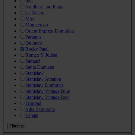
Inca
Kohlhase and Kopp
La Galera
Miro
Montecristo
Orient Express Dominika
Partagas
Quintero
Rocky Patel
Romeo Y Julieta
Samaná
Santa Damiana
Stanislaw
Stanislaw Aviation
Stanislaw Dominica
Stanislaw Vintage Blue
Stanislaw Vintage Red
Trinidad
Villa Zamorano
Zapata
Filtrovat