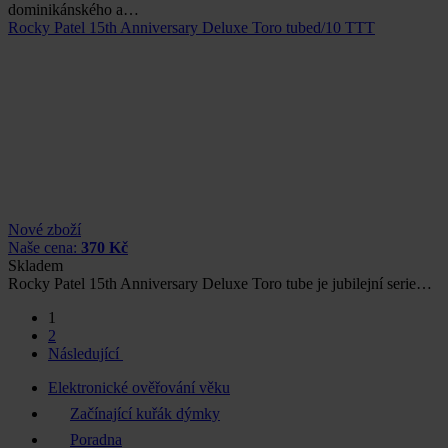
dominikánského a…
Rocky Patel 15th Anniversary Deluxe Toro tubed/10 TTT
Nové zboží
Naše cena:
370 Kč
Skladem
Rocky Patel 15th Anniversary Deluxe Toro tube je jubilejní serie…
1
2
Následující
Elektronické ověřování věku
Začínající kuřák dýmky
Poradna