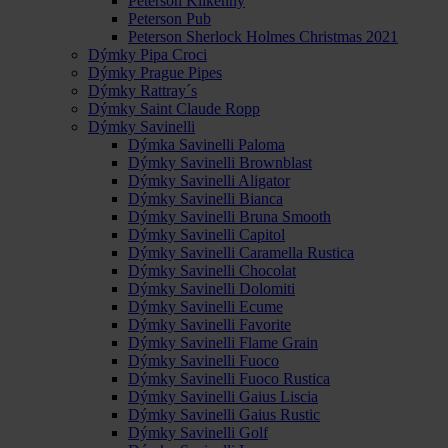
Peterson Kilkenny
Peterson Pub
Peterson Sherlock Holmes Christmas 2021
Dýmky Pipa Croci
Dýmky Prague Pipes
Dýmky Rattray´s
Dýmky Saint Claude Ropp
Dýmky Savinelli
Dýmka Savinelli Paloma
Dýmky Savinelli Brownblast
Dýmky Savinelli Aligator
Dýmky Savinelli Bianca
Dýmky Savinelli Bruna Smooth
Dýmky Savinelli Capitol
Dýmky Savinelli Caramella Rustica
Dýmky Savinelli Chocolat
Dýmky Savinelli Dolomiti
Dýmky Savinelli Ecume
Dýmky Savinelli Favorite
Dýmky Savinelli Flame Grain
Dýmky Savinelli Fuoco
Dýmky Savinelli Fuoco Rustica
Dýmky Savinelli Gaius Liscia
Dýmky Savinelli Gaius Rustic
Dýmky Savinelli Golf