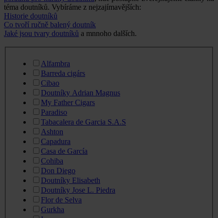
téma doutníků. Vybíráme z nejzajímavějších:
Historie doutníků
Co tvoří ručně balený doutník
Jaké jsou tvary doutníků
a mnnoho dalších.
Alfambra
Barreda cigárs
Cibao
Doutníky Adrian Magnus
My Father Cigars
Paradiso
Tabacalera de Garcia S.A.S
Ashton
Capadura
Casa de García
Cohiba
Don Diego
Doutníky Elisabeth
Doutníky Jose L. Piedra
Flor de Selva
Gurkha