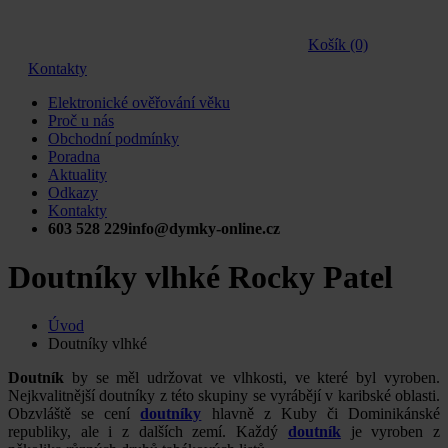
Košík (0)
Kontakty
Elektronické ověřování věku
Proč u nás
Obchodní podmínky
Poradna
Aktuality
Odkazy
Kontakty
603 528 229
info@dymky-online.cz
Doutníky vlhké Rocky Patel
Úvod
Doutníky vlhké
Doutník
by se měl udržovat ve vlhkosti, ve které byl vyroben.
Nejkvalitnější doutníky z této skupiny se vyrábějí v karibské oblasti.
Obzvláště se cení
doutníky
hlavně z Kuby či Dominikánské
republiky, ale i z dalších zemí. Každý
doutník
je vyroben z