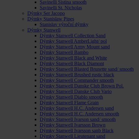
Savinelli Sistina smooth
Savinelli St. Nicholas
Dýmky Ser Jacopo
Dýmky Stanislaw Pipes
Stanislav výroční dýmky
Dýmky Stanwell
Dýmky Stanwell Collection Sand
Dýmky Stanwell AmberLight/ pol
Dýmky Stanwell Army Mount sand
Dýmky Stanwell Bambo
Dýmky Stanwell Black and White
Dýmky Stanwell Black Diamont
Dýmky Stanwell Blasted Brunette sand/ smooth
Dýmky Stanwell Brushed rustic black
Dýmky Stanwell Commander smooth
Dýmky Stanwell Danske Club Brown Pol.
Dýmky Stanwell Danske Club Vario
Dýmky Stanwell Diablo smooth
Dýmky Stanwell Flame Grain
Dýmky Stanwell H.C. Andersen sand
Dýmky Stanwell H.C. Andersen smooth
Dýmky Stanwell Ivarson sand/ smooth
Dýmky Stanwell Ivarsson Brown
Dýmky Stanwell Ivarsson sanb Black
Dýmky Stanwell Lieutenant sand