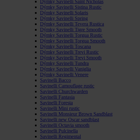
Dýmky Savinelli Saint Nicholas
Dýmky Savinelli Sistina Rustic
Dýmky Savinelli Solaris
Dýmky Savinelli Spring
Dýmky Savinelli Tevera Rustica
Dýmky Savinelli Tigre Smooth
Dýmky Savinelli Torgua Rustic
Dýmky Savinelli Torgua Smooth
Dýmky Savinelli Toscana
Dýmky Savinelli Trevi Rustic
Dýmky Savinelli Trevi Smooth
Dýmky Savinelli Tundra
Dýmky Savinelli Vaniglia
Dýmky Savinelli Venere
Savinelli Bacco
Savinelli Camouflage rustic
Savinelli Churchwarden
Savinelli Fantasia
Savinelli Foresta
Savinelli Mini rustic
Savinelli Monsieur Brown Sandblast
Savinelli new Oscar sandblast
Savinelli Octavia smooth
Savinelli Pulcinella
Savinelli Regimental