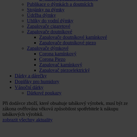
Publikace o dýmkách a doutnících
Stojánky na dýmky
Údržba dýmky
Uhlíky do vodní dýmky
Zapalovače cigaretové
Zapalovače doutníkové
Zapalovače doutníkové kamínkové
Zapalovače doutníkové piezo
Zapalovače dýmkové
Corona kamínkový
Corona Piezo
Zapalovač kamínkový
Zapalovač piezoelektrický
Dárky a dárečky
Doplňky pro humidory
Vánoční dárky
Dárkové poukazy
Při dodávce zboží, které obsahuje tabákový výrobek, musí být ze
zákona ověřována věková způsobilost spotřebitele k nákupu
tabákových výrobků.
zobrazit všechny aktuality