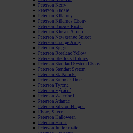
Peterson Kerry
Peterson Kildare
Peterson Killarney
Peterson Killarney Ebony
Peterson Kinsale Rustic
Peterson Kinsale Smoth
Peterson Newgrange Spigot
Peterson Orange Army
Peterson Spigot
Peterson Rosslane Yellow
Peterson Sherlock Holmes
Peterson Standard System Ebony
Peterson Standart System
Peterson St. Patricks
Peterson Summer Time
Peterson Tyrone
Peterson Výroční
Peterson Waterford
Peterson Atlantic
Peterson Sil Cup Hinged
Ebony Silver
Peterson Halloween
Peterson House
Peterson Junior rustic