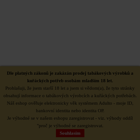
Dle platných zákonů je zakázán prodej tabákových výrobků a
kuřáckých potřeb osobám mladším 18 let.
Prohlašuji, že jsem starší 18 let a jsem si vědom(a), že tyto stránky
obsahují informace o tabákových výrobcích a kuřáckých potřebách.
603 528 229
Náš eshop ověřuje elektronicky věk systémem Adulto - moje ID,
bankovní identita nebo identita OP.
Je výhodné se v našem eshopu zaregistrovat - viz. výhody oddíl
"proč je výhodné se zaregistrovat.
Souhlasím