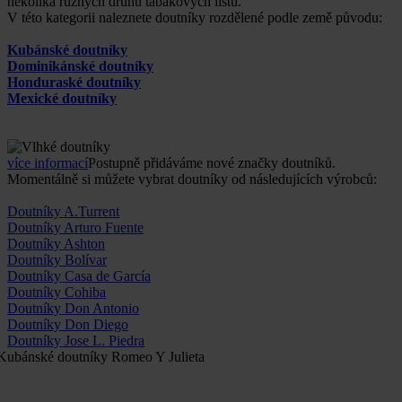
několika různých druhů tabákových listů.
V této kategorii naleznete doutníky rozdělené podle země původu:
Kubánské doutníky
Dominikánské doutníky
Honduraské doutníky
Mexické doutníky
více informací
Postupně přidáváme nové značky doutníků.
Momentálně si můžete vybrat doutníky od následujících výrobců:
Doutníky A.Turrent
Doutníky Arturo Fuente
Doutníky Ashton
Doutníky Bolívar
Doutníky Casa de García
Doutníky Cohiba
Doutníky Don Antonio
Doutníky Don Diego
Doutníky Jose L. Piedra